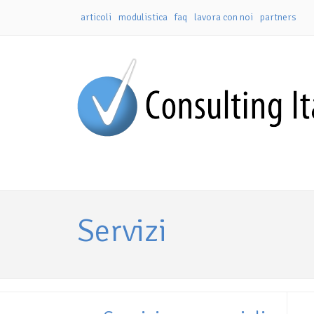
articoli
modulistica
faq
lavora con noi
partners
Servizi