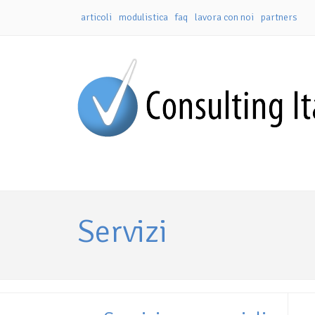
articoli
modulistica
faq
lavora con noi
partners
Servizi