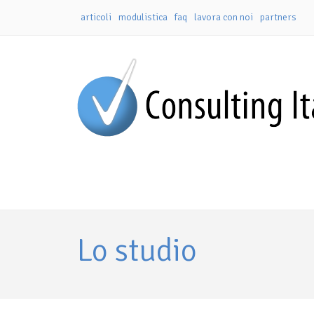
articoli
modulistica
faq
lavora con noi
partners
Lo studio